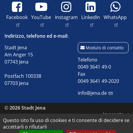
Facebook
YouTube
Instagram
LinkedIn
WhatsApp
Indirizzo, telefono ed e-mail:
Stadt Jena
Modulo di contatto
Am Anger 15
Telefono
07743 Jena
0049 3641 49-0
Fax
Postfach 100338
0049 3641 49-2020
07703 Jena
info@jena.de
© 2026 Stadt Jena
Impronta
Questo sito fa uso di cookies e ti consente di decidere se
Accessibilità
accettarli o rifiutarli
Protezione dei dati