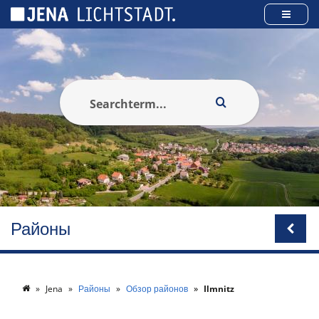
Панель управления cookies
Районы
Jena
Районы
Обзор районов
Ilmnitz